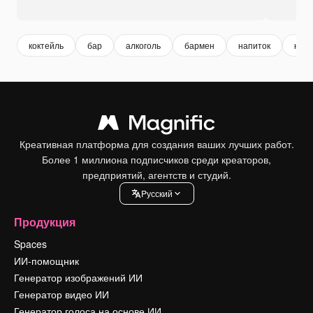
коктейль
бар
алкоголь
бармен
напиток
напи
Креативная платформа для создания ваших лучших работ.
Более 1 миллиона подписчиков среди креаторов,
предприятий, агентств и студий.
Pусский
Продукция
Spaces
ИИ-помощник
Генератор изображений ИИ
Генератор видео ИИ
Генератор голоса на основе ИИ