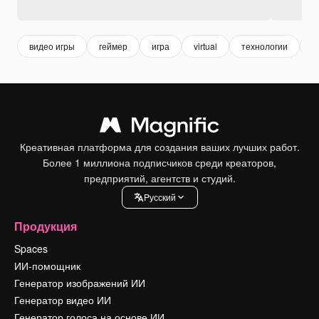
видео игры
геймер
игра
virtual
технологии
ц
Креативная платформа для создания ваших лучших работ.
Более 1 миллиона подписчиков среди креаторов,
предприятий, агентств и студий.
Pусский
Продукция
Spaces
ИИ-помощник
Генератор изображений ИИ
Генератор видео ИИ
Генератор голоса на основе ИИ