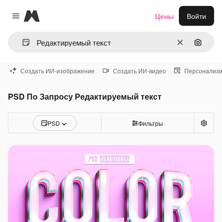
Magnific
Цены
Войти
Close menu
Очистить
Поиск 
Создать ИИ-изображение
Создать ИИ-видео
Персонализи
PSD По Запросу Редактируемый текст
PSD
Фильтры