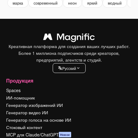
марка
современный
неон
яркий
модный
тв
Креативная платформа для создания ваших лучших работ.
Более 1 миллиона подписчиков среди креаторов,
предприятий, агентств и студий.
Pусский
Продукция
Spaces
ИИ-помощник
Генератор изображений ИИ
Генератор видео ИИ
Генератор голоса на основе ИИ
Стоковый контент
MCP для Claude/ChatGPT
Новое