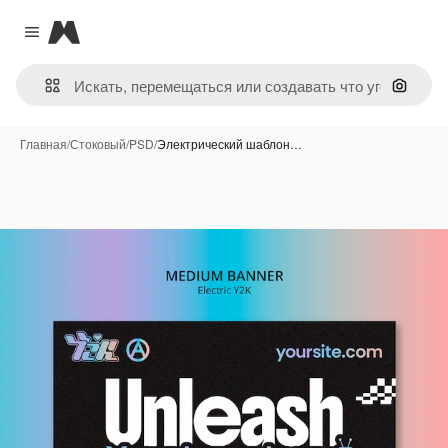
Magnific
Close menu
Поиск 
Главная
/
Стоковый
/
PSD
/
Электрический шаблон…