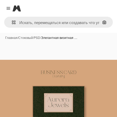
Magnific
Close menu
Поиск 
Главная
/
Стоковый
/
PSD
/
Элегантная визитная …