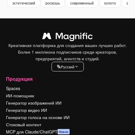
эстетический
роскошь
современный
золото
элег
Креативная платформа для создания ваших лучших работ.
Более 1 миллиона подписчиков среди креаторов,
предприятий, агентств и студий.
Pусский
Продукция
Spaces
ИИ-помощник
Генератор изображений ИИ
Генератор видео ИИ
Генератор голоса на основе ИИ
Стоковый контент
MCP для Claude/ChatGPT
Новое