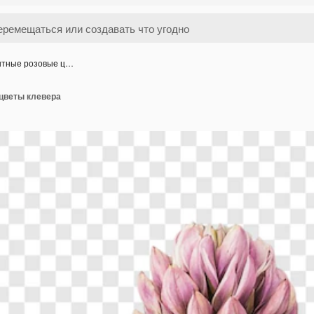
нтные розовые ц…
цветы клевера