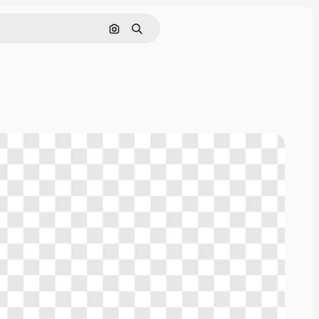
Поиск по изображению
Поиск