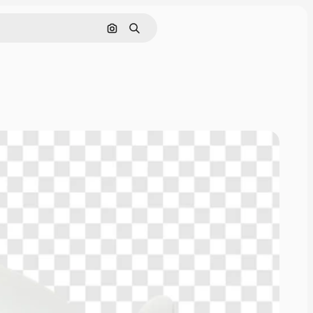
Поиск по изображению
Поиск