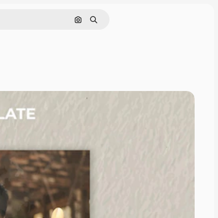
Поиск по изображению
Поиск