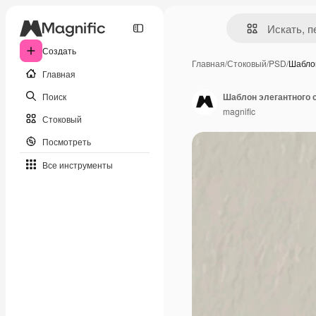
Создать
Главная
/
Стоковый
/
PSD
/
Шабло
Главная
Поиск
Шаблон элегантного 
magnific
Стоковый
Посмотреть
Все инструменты