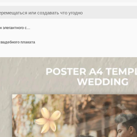
н элегантного с…
свадебного плаката