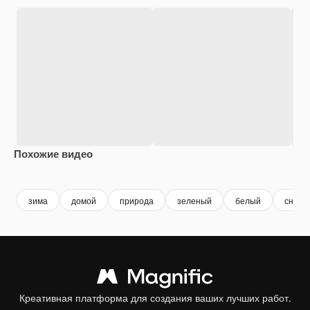
Похожие видео
Premium
Premium
Premium
Premium
зима
домой
природа
зеленый
белый
снежн
Креативная платформа для создания ваших лучших работ.