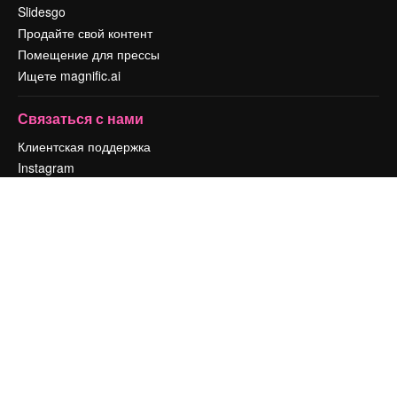
Slidesgo
Продайте свой контент
Помещение для прессы
Ищете magnific.ai
Связаться с нами
Клиентская поддержка
Instagram
YouTube
LinkedIn
TikTok
Discord
X
Reddit
Copyright © 2010-
2026
Freepik Company S.L.U.
Все права защищены
.