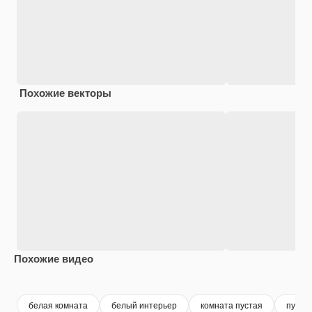
Похожие векторы
Похожие видео
Premium
Premium
Сгенерировано с помощью ИИ
Premium
Premium
белая комната
белый интерьер
комната пустая
пуста