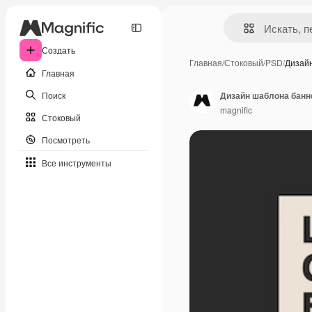
Создать
Главная
/
Стоковый
/
PSD
/
Дизай
Главная
Поиск
Дизайн шаблона банн
magnific
Стоковый
Посмотреть
Все инструменты