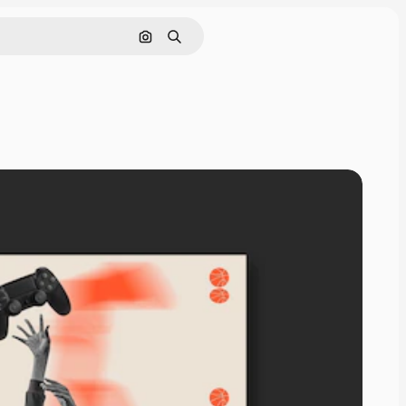
Поиск по изображению
Поиск