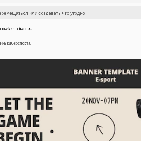
н шаблона банне…
ера киберспорта