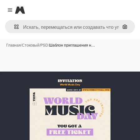
Magnific
Close menu
Поиск 
Главная
/
Стоковый
/
PSD
/
Шаблон приглашения н…