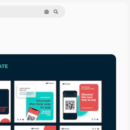
Поиск по изображению
Поиск