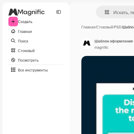
Создать
Главная
/
Стоковый
/
PSD
/
Шабло
Главная
Поиск
magnific
Стоковый
Посмотреть
Все инструменты