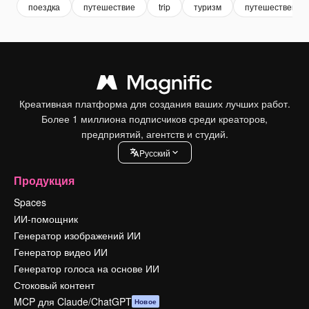
поездка
путешествие
trip
туризм
путешественни
Креативная платформа для создания ваших лучших работ.
Более 1 миллиона подписчиков среди креаторов,
предприятий, агентств и студий.
Pусский
Продукция
Spaces
ИИ-помощник
Генератор изображений ИИ
Генератор видео ИИ
Генератор голоса на основе ИИ
Стоковый контент
MCP для Claude/ChatGPT
Новое