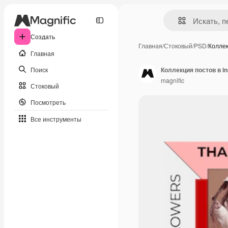
Создать
Главная
/
Стоковый
/
PSD
/
Коллек
Главная
Поиск
Коллекция постов в i
magnific
Стоковый
Посмотреть
Все инструменты