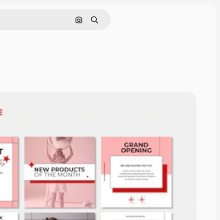
Поиск по изображению
Поиск