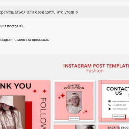
ция постов в i…
nstagram о модных продажах