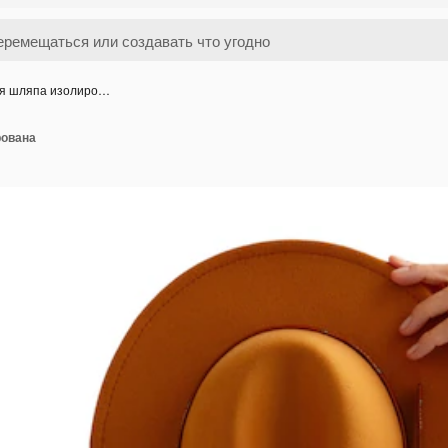
я шляпа изолиро…
рована