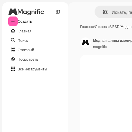
Создать
Главная
/
Стоковый
/
PSD
/
Модна
Главная
Поиск
Модная шляпа изоли
magnific
Стоковый
Посмотреть
Все инструменты