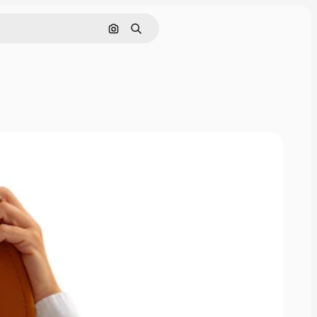
Поиск по изображению
Поиск