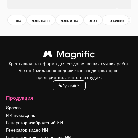
папа
день папы
день отца
отец
праздник
р
Креативная платформа для создания ваших лучших работ.
Более 1 миллиона подписчиков среди креаторов,
предприятий, агентств и студий.
Pусский
Продукция
Spaces
ИИ-помощник
Генератор изображений ИИ
Генератор видео ИИ
Генератор голоса на основе ИИ