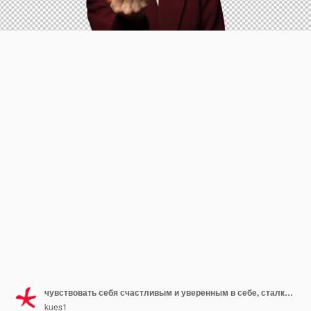
чувствовать себя счастливым и уверенным в себе, сталкиваясь с вызовом и говоря: "Принесите его" или "Приветствую вас"
kues1