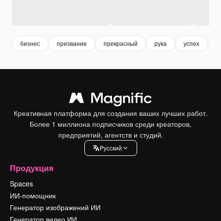
бизнес
призвание
прекрасный
рука
успех
п
Креативная платформа для создания ваших лучших работ.
Более 1 миллиона подписчиков среди креаторов,
предприятий, агентств и студий.
Pусский
Продукция
Spaces
ИИ-помощник
Генератор изображений ИИ
Генератор видео ИИ