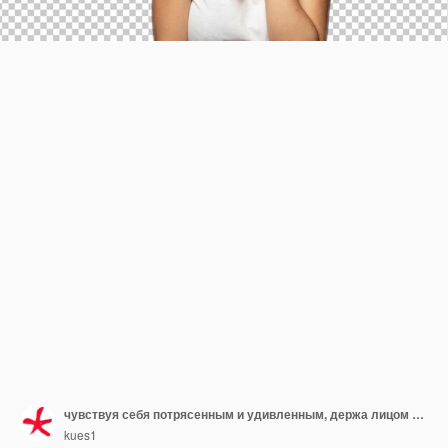
чувствуя себя потрясенным и удивленным, держа лицом к лицу в неверии с широко открытым ртом
kues1