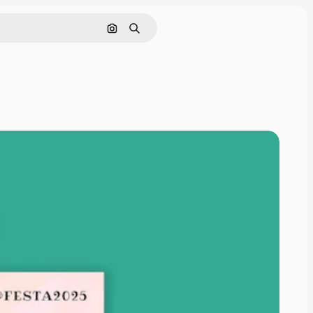
Поиск по изображению
Поиск