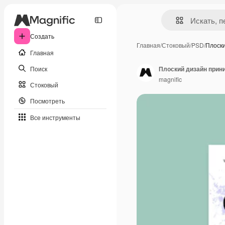
Создать
Главная
/
Стоковый
/
PSD
/
Плоск
Главная
Поиск
Плоский дизайн прин
magnific
Стоковый
Посмотреть
Все инструменты