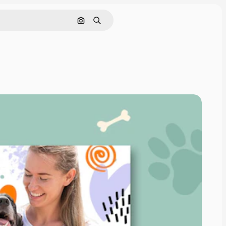
Поиск по изображению
Поиск