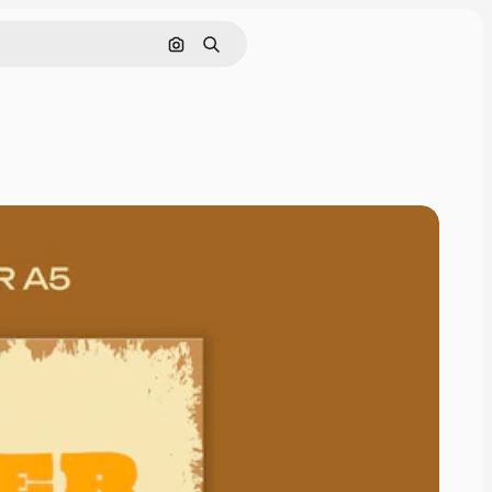
Поиск по изображению
Поиск