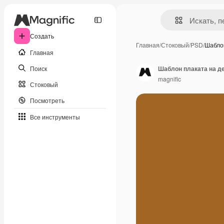
Создать
Главная
/
Стоковый
/
PSD
/
Шабло
Главная
Поиск
Шаблон плаката на де
magnific
Стоковый
Посмотреть
Все инструменты