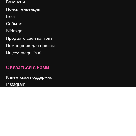
Вакансии
Поиск тенденций
Блог
События
Slidesgo
Продайте свой контент
Помещение для прессы
Ищете magnific.ai
Связаться с нами
Клиентская поддержка
Instagram
YouTube
LinkedIn
TikTok
Discord
X
Reddit