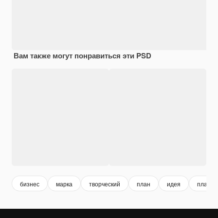
Вам также могут понравиться эти PSD
бизнес
марка
творческий
план
идея
планир