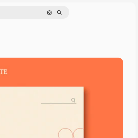
Поиск по изображению
Поиск