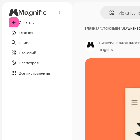
Создать
Главная
/
Стоковый
/
PSD
/
Бизне
Главная
Поиск
Бизнес-шаблон плоск
magnific
Стоковый
Посмотреть
Все инструменты