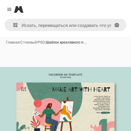
Magnific
Close menu
Поиск 
Главная
/
Стоковый
/
PSD
/
Шаблон креативного п…