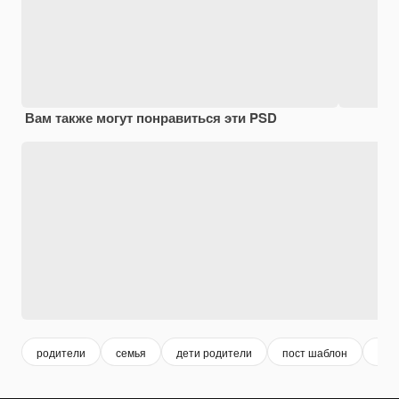
Вам также могут понравиться эти PSD
родители
семья
дети родители
пост шаблон
дет