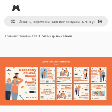
Magnific
Close menu
Поиск 
Главная
/
Стоковый
/
PSD
/
Плоский дизайн семей…