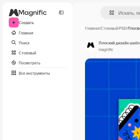
Создать
Главная
/
Стоковый
/
PSD
/
Плоск
Главная
Поиск
Плоский дизайн шабл
magnific
Стоковый
Посмотреть
Все инструменты