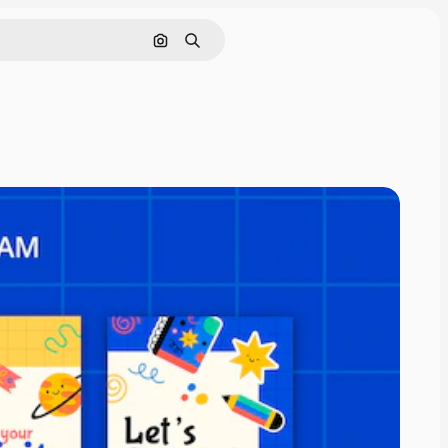
Поиск по изображению
Поиск