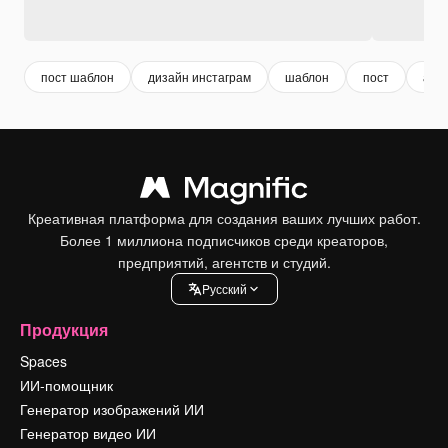
пост шаблон
дизайн инстаграм
шаблон
пост
абс
Креативная платформа для создания ваших лучших работ.
Более 1 миллиона подписчиков среди креаторов,
предприятий, агентств и студий.
Pусский
Продукция
Spaces
ИИ-помощник
Генератор изображений ИИ
Генератор видео ИИ