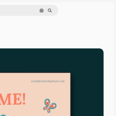
Поиск по изображению
Поиск