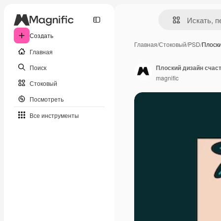
Создать
Главная
/
Стоковый
/
PSD
/
Плоск
Главная
Поиск
Плоский дизайн счас
magnific
Стоковый
Посмотреть
Все инструменты