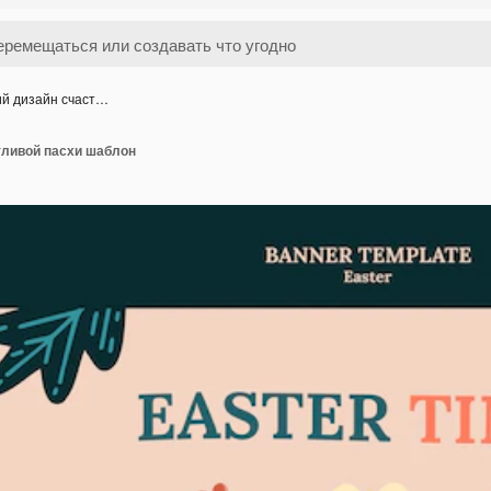
ий дизайн счаст…
тливой пасхи шаблон