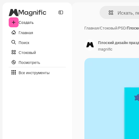
Создать
Главная
/
Стоковый
/
PSD
/
Плоск
Главная
Поиск
Плоский дизайн праз
magnific
Стоковый
Посмотреть
Все инструменты