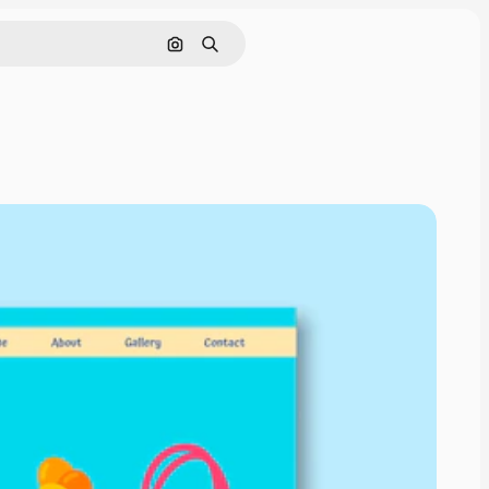
Поиск по изображению
Поиск