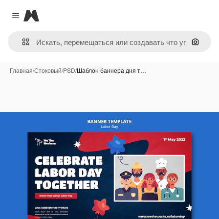
Magnific
Close menu
Поиск 
Главная
/
Стоковый
/
PSD
/
Шаблон баннера дня т…