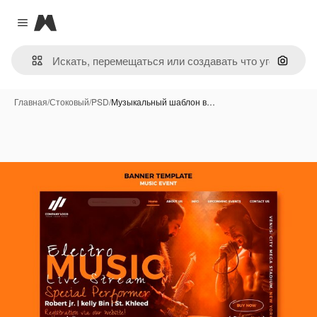
Magnific
Close menu
Поиск 
Главная
/
Стоковый
/
PSD
/
Музыкальный шаблон в…