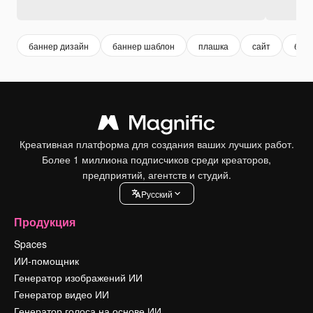
баннер дизайн
баннер шаблон
плашка
сайт
банн
Креативная платформа для создания ваших лучших работ.
Более 1 миллиона подписчиков среди креаторов,
предприятий, агентств и студий.
Pусский
Продукция
Spaces
ИИ-помощник
Генератор изображений ИИ
Генератор видео ИИ
Генератор голоса на основе ИИ