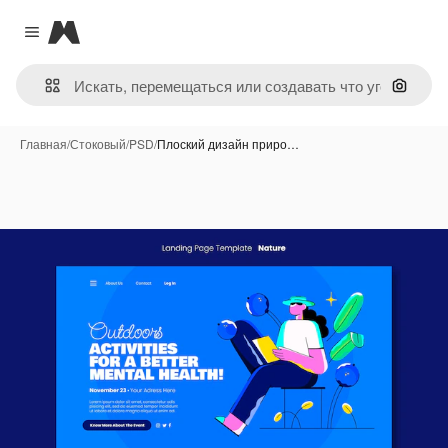
Magnific
Close menu
Поиск 
Главная
/
Стоковый
/
PSD
/
Плоский дизайн приро…