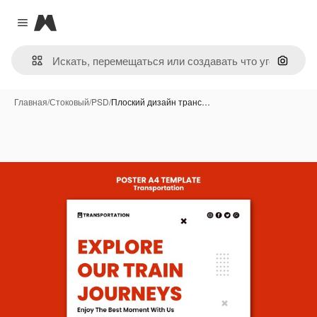
Magnific
Close menu
Поиск 
Главная
/
Стоковый
/
PSD
/
Плоский дизайн транс…