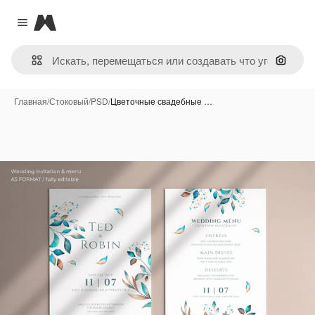
Magnific
Close menu
Поиск 
Главная
/
Стоковый
/
PSD
/
Цветочные свадебные …