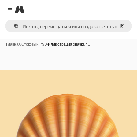
Magnific
Close menu
Поиск 
Главная
/
Стоковый
/
PSD
/
Иллюстрация значка п…