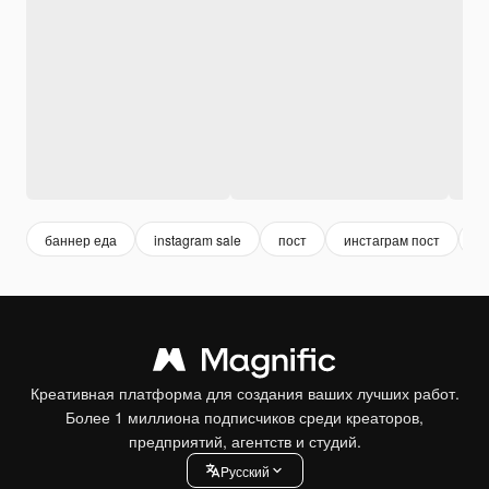
баннер еда
instagram sale
пост
инстаграм пост
м
Креативная платформа для создания ваших лучших работ.
Более 1 миллиона подписчиков среди креаторов,
предприятий, агентств и студий.
Pусский