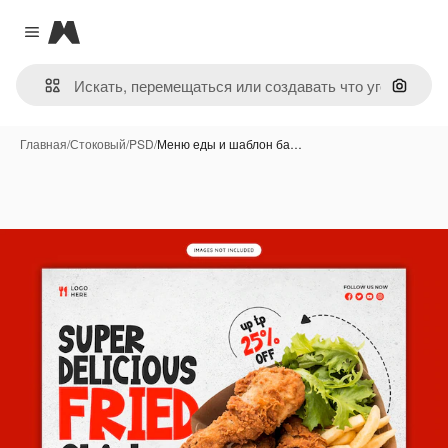
Magnific
Close menu
Поиск 
Главная
/
Стоковый
/
PSD
/
Меню еды и шаблон ба…