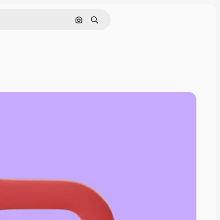
Поиск по изображению
Поиск