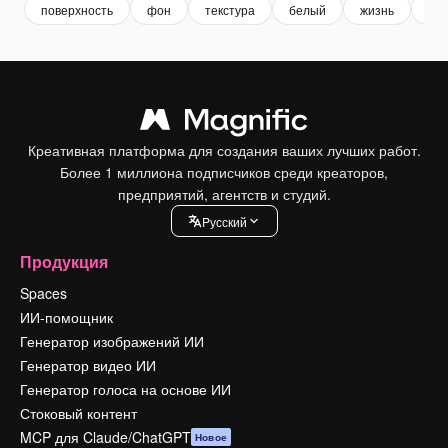
поверхность
фон
текстура
белый
жизнь
иск
Креативная платформа для создания ваших лучших работ.
Более 1 миллиона подписчиков среди креаторов,
предприятий, агентств и студий.
Pусский
Продукция
Spaces
ИИ-помощник
Генератор изображений ИИ
Генератор видео ИИ
Генератор голоса на основе ИИ
Стоковый контент
MCP для Claude/ChatGPT
Новое