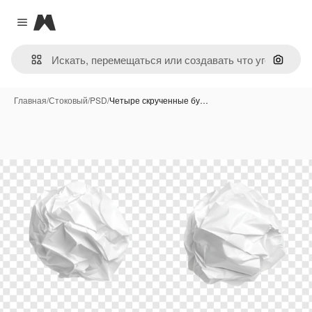
Magnific
Close menu
Поиск 
Главная
/
Стоковый
/
PSD
/
Четыре скрученные бу…