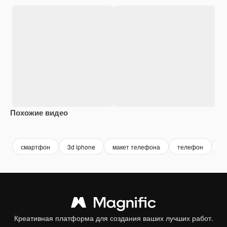
Похожие видео
Premium
Premium
Premium
Premium
смартфон
3d iphone
макет телефона
телефон
м
Креативная платформа для создания ваших лучших работ.