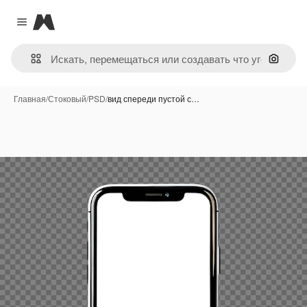
Magnific
Close menu
Поиск 
Главная
/
Стоковый
/
PSD
/
вид спереди пустой с…