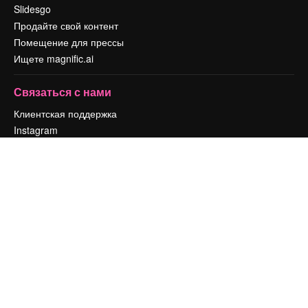
Slidesgo
Продайте свой контент
Помещение для прессы
Ищете magnific.ai
Связаться с нами
Клиентская поддержка
Instagram
YouTube
LinkedIn
TikTok
Discord
X
Reddit
Copyright © 2010-
2026
Freepik Company S.L.U.
Все права защищены
.