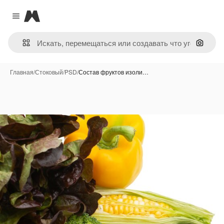
Magnific
Close menu
Поиск 
Главная
/
Стоковый
/
PSD
/
Состав фруктов изоли…