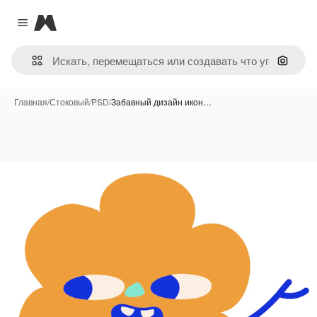
Magnific
Close menu
Поиск 
Главная
/
Стоковый
/
PSD
/
Забавный дизайн икон…