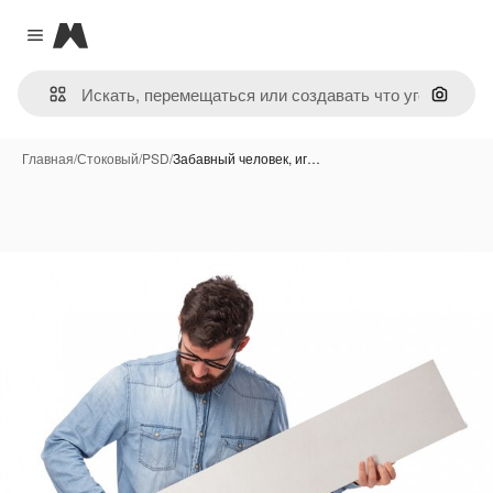
Magnific
Close menu
Поиск 
Главная
/
Стоковый
/
PSD
/
Забавный человек, иг…