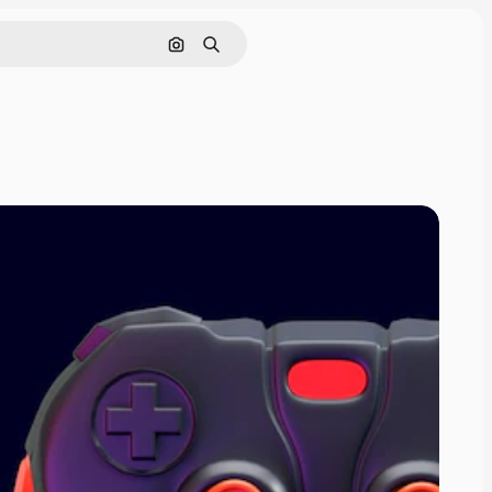
Поиск по изображению
Поиск