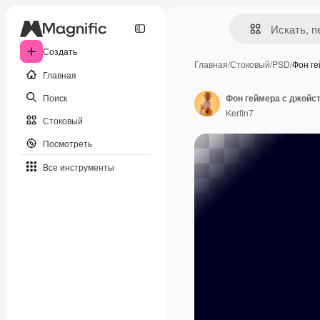
Создать
Главная
/
Стоковый
/
PSD
/
Фон г
Главная
Поиск
Фон геймера с джойс
Kerfin7
Стоковый
Посмотреть
Все инструменты