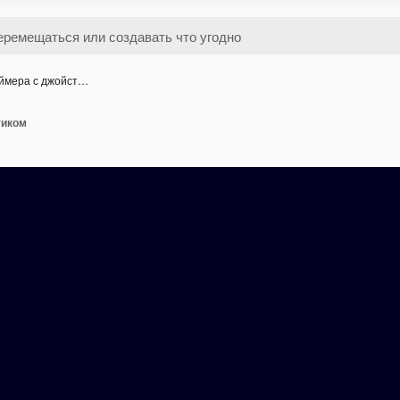
еймера с джойст…
тиком