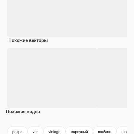
Похожие векторы
Похожие видео
Premium
Premium
Premium
Premium
ретро
vhs
vintage
марочный
шаблон
гранж