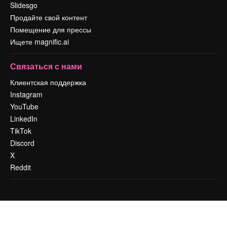
Slidesgo
Продайте свой контент
Помещение для прессы
Ищете magnific.ai
Связаться с нами
Клиентская поддержка
Instagram
YouTube
LinkedIn
TikTok
Discord
X
Reddit
Copyright © 2010-
2026
Freepik Company S.L.U.
Все права защищены
.