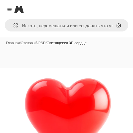
Magnific
Close menu
Поиск 
Главная
/
Стоковый
/
PSD
/
Светящееся 3D сердце