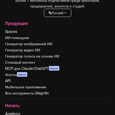
Более 1 миллиона подписчиков среди креаторов,
предприятий, агентств и студий.
Pусский
Продукция
Spaces
ИИ-помощник
Генератор изображений ИИ
Генератор видео ИИ
Генератор голоса на основе ИИ
Стоковый контент
MCP для Claude/ChatGPT
Новое
Агенты
Новое
API
Мобильное приложение
Все инструменты Magnific
Начать
Academy