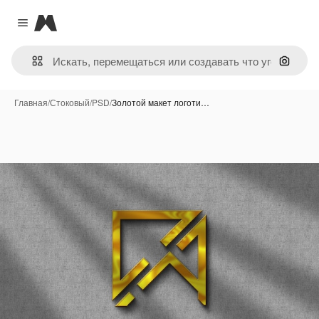
Magnific
Close menu
Поиск 
Главная
/
Стоковый
/
PSD
/
Золотой макет логоти…