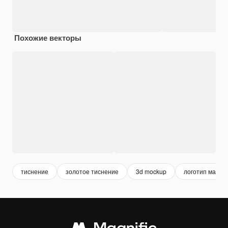
Похожие векторы
тиснение
золотое тиснение
3d mockup
логотип макет