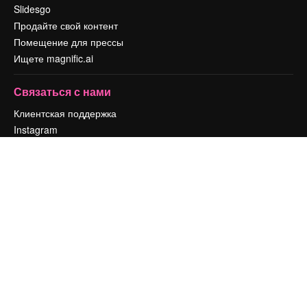
Slidesgo
Продайте свой контент
Помещение для прессы
Ищете magnific.ai
Связаться с нами
Клиентская поддержка
Instagram
YouTube
LinkedIn
TikTok
Discord
X
Reddit
Copyright © 2010-
2026
Freepik Company S.L.U.
Все права защищены
.