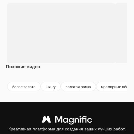
Похожие видео
Premium
Premium
Сгенерировано с помощью ИИ
Premium
Premium
белое золото
luxury
золотая рамка
мраморные обои
Креативная платформа для создания ваших лучших работ.