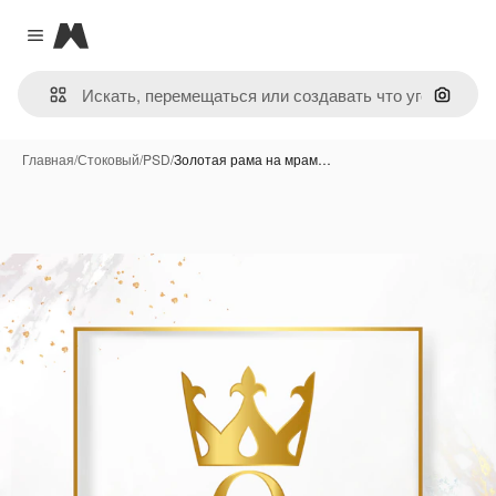
Magnific
Close menu
Поиск 
Главная
/
Стоковый
/
PSD
/
Золотая рама на мрам…