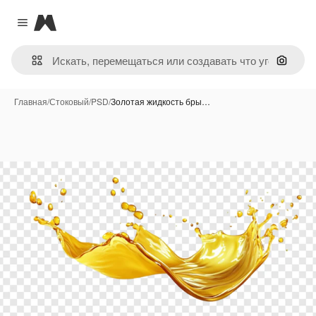
Magnific
Close menu
Поиск 
Главная
/
Стоковый
/
PSD
/
Золотая жидкость бры…