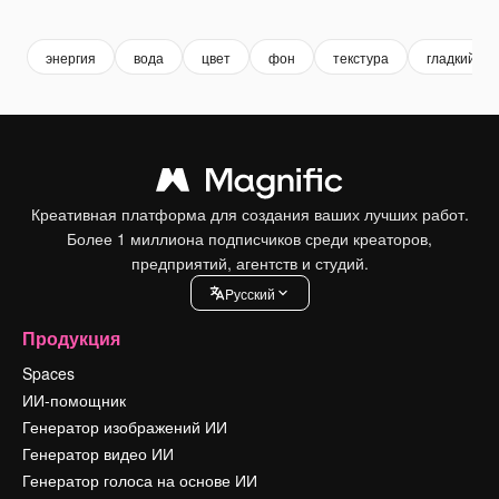
Premium
Premium
Premium
Premium
энергия
вода
цвет
фон
текстура
гладкий; п
Креативная платформа для создания ваших лучших работ.
Более 1 миллиона подписчиков среди креаторов,
предприятий, агентств и студий.
Pусский
Продукция
Spaces
ИИ-помощник
Генератор изображений ИИ
Генератор видео ИИ
Генератор голоса на основе ИИ