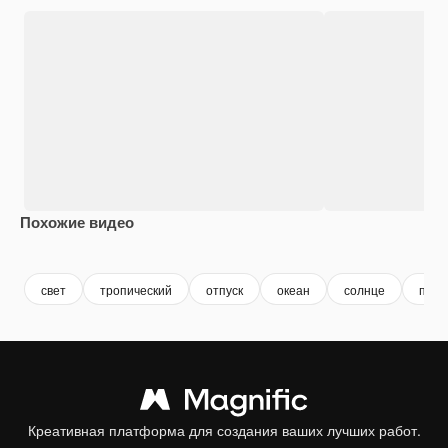
Похожие видео
Premium
Premium
Premium
Premium
свет
тропический
отпуск
океан
солнце
пляж
Креативная платформа для создания ваших лучших работ.