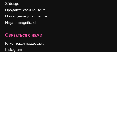
Slidesgo
Продайте свой контент
Помещение для прессы
Ищете magnific.ai
Связаться с нами
Клиентская поддержка
Instagram
YouTube
LinkedIn
TikTok
Discord
X
Reddit
Copyright © 2010-
2026
Freepik Company S.L.U.
Все права защищены
.